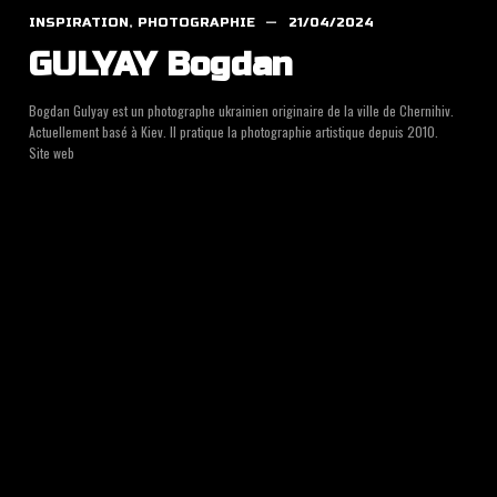
INSPIRATION
,
PHOTOGRAPHIE
21/04/2024
GULYAY Bog­dan
Bog­dan Gulyay est un pho­to­graphe ukrai­nien ori­gi­naire de la ville de Cher­ni­hiv.
Actuel­le­ment basé à Kiev. Il pra­tique la pho­to­gra­phie artis­tique depuis 2010.
Site web