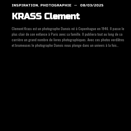
INSPIRATION
,
PHOTOGRAPHIE
08/03/2025
KRASS Cle­ment
Cle­ment Krass est un pho­to­graphe Danois né à Copen­hague en 1946. Il passe le
plus clair de son enfance à Paris avec sa famille. Il publie­ra tout au long de sa
car­rière un grand nombre de livres pho­to­gra­phiques. Avec ces pho­tos ver­dâtres
et bru­meuses le pho­to­graphe Danois nous plonge dans un uni­vers à la fois…