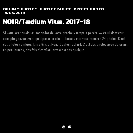
OPIUMM PHOTOS
,
PHOTOGRAPHIE
,
PROJET PHOTO
18/03/2019
NOIR/Tædium Vitæ. 2017–18
Si vous avez quelques secondes de votre pré­cieux temps a perdre — celui dont vous
vous plai­gnez sou­vent qu’il passe si vite — lais­sez moi vous mon­trer 24 pho­tos. C’est
des pho­tos sombres. Entre Gris et Noir. Cou­leur cafard. C’est des pho­tos avec du grain,
un peu jau­nies, des fois c’est flou, bref c’est pas quelque…